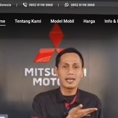
donesia
|
0852 8198 3868
|
0852 8198 3868
me
Tentang Kami
Model Mobil
Harga
Info &