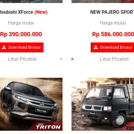
tsubishi XForce
(New)
NEW PAJERO SPOR
Harga mulai
Harga mulai
Rp 390.000.000
Rp 586.000.000
Download Brosur
Download Brosur
Lihat Pricelist
+
Lihat Pricelist