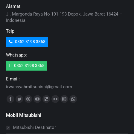
Alamat:
Jl. Margonda Raya No 191-193 Depok, Jawa Barat 16424 –
Indonesia
Telp:
0852 8198 3868
Whatsapp:
0852 8198 3868
E-mail:
irwansyahmitsubishi@gmail.com
Find us on:
Facebook
Twitter
Dribbble
YouTube
Delicious
Flickr
Instagram
Whatsapp
page
page
page
page
page
page
page
page
Mobil Mitsubishi
opens
opens
opens
opens
opens
opens
opens
opens
in
in
in
in
in
in
in
in
Mitsubishi Destinator
new
new
new
new
new
new
new
new