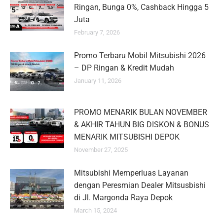
Ringan, Bunga 0%, Cashback Hingga 5
Juta
February 7, 2026
Promo Terbaru Mobil Mitsubishi 2026
– DP Ringan & Kredit Mudah
January 11, 2026
PROMO MENARIK BULAN NOVEMBER
& AKHIR TAHUN BIG DISKON & BONUS
MENARIK MITSUBISHI DEPOK
November 27, 2025
Mitsubishi Memperluas Layanan
dengan Peresmian Dealer Mitsusbishi
di Jl. Margonda Raya Depok
March 15, 2024