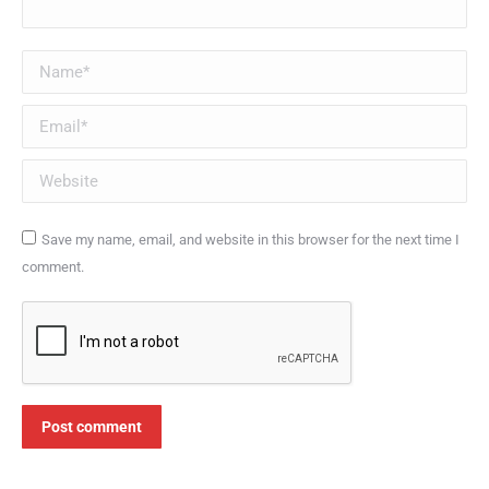
Name *
Email *
Website
Save my name, email, and website in this browser for the next time I
comment.
Post comment