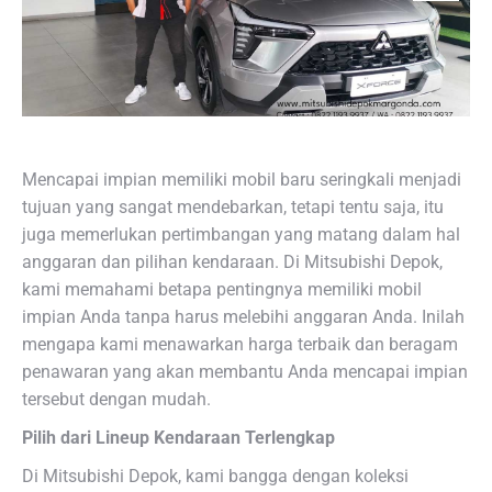
Mencapai impian memiliki mobil baru seringkali menjadi
tujuan yang sangat mendebarkan, tetapi tentu saja, itu
juga memerlukan pertimbangan yang matang dalam hal
anggaran dan pilihan kendaraan. Di Mitsubishi Depok,
kami memahami betapa pentingnya memiliki mobil
impian Anda tanpa harus melebihi anggaran Anda. Inilah
mengapa kami menawarkan harga terbaik dan beragam
penawaran yang akan membantu Anda mencapai impian
tersebut dengan mudah.
Pilih dari Lineup Kendaraan Terlengkap
Di Mitsubishi Depok, kami bangga dengan koleksi