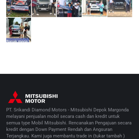
PT. Srikandi Diamond Motors - Mitsubishi Depok Margonda
melayani penjualan mobil secara cash dan kredit untuk
semua type Mobil Mitsubishi. Rencanakan Pengajuan secara
kredit dengan Down Payment Rendah dan Angsuran
Terjangkau. Kami juga membantu trade in (tukar tambah )