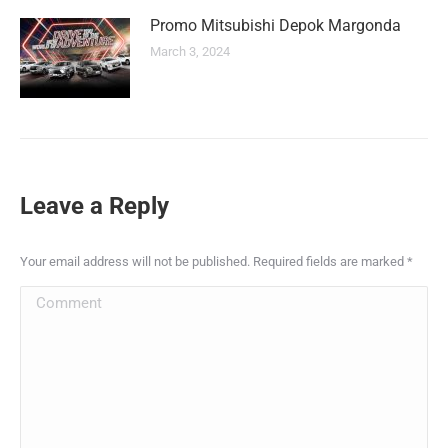
Promo Mitsubishi Depok Margonda
March 3, 2024
Leave a Reply
Your email address will not be published. Required fields are marked
*
Comment