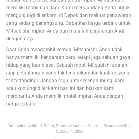
memiliki mobil baru lagi. Kami mengundang Anda untuk
mengunjungi diler kami di Depok dan melihat penawaran
yang sedang berlangsung. Dapatkan harga terbaik untuk
Mitsubishi impian Anda dan mulailah perjalanan Anda
dengan gaya.
Saat Anda mengambil kemudi Mitsubishi, Anda tidak
hanya memiliki kendaraan baru, tetapi juga sebuah gaya
hidup yang luar biasa. Sebuah mobil Mitsubishi adalah
janji petualangan yang tak terlupakan dan kualitas yang
tak tertandingi. Jangan ragu untuk menghubungi kami
atau kunjungi diler kami hari ini dan biarkan kami
membantu Anda memiliki mobil impian Anda dengan
harga terbaik.
Categories:
Artikel & Berita
,
Promo Mitsubishi Depok
By
adminweb
October 1, 2023