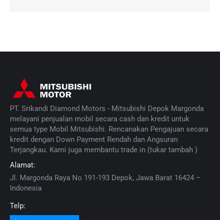
PT. Srikandi Diamond Motors - Mitsubishi Depok Margonda
melayani penjualan mobil secara cash dan kredit untuk
semua type Mobil Mitsubishi. Rencanakan Pengajuan secara
kredit dengan Down Payment Rendah dan Angsuran
Terjangkau. Kami juga membantu trade in (tukar tambah )
Alamat:
Jl. Margonda Raya No 191-193 Depok, Jawa Barat 16424 –
Indonesia
Telp: