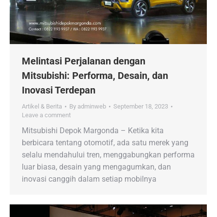
Melintasi Perjalanan dengan
Mitsubishi: Performa, Desain, dan
Inovasi Terdepan
Artikel & Berita
By
adminweb
September 18, 2023
Leave a comment
Mitsubishi Depok Margonda – Ketika kita
berbicara tentang otomotif, ada satu merek yang
selalu mendahului tren, menggabungkan performa
luar biasa, desain yang mengagumkan, dan
inovasi canggih dalam setiap mobilnya