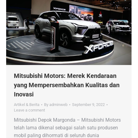
Mitsubishi Motors: Merek Kendaraan
yang Mempersembahkan Kualitas dan
Inovasi
Artikel & Berita
By
adminweb
September 9, 2022
Leave a comment
Mitsubishi Depok Margonda – Mitsubishi Motors
telah lama dikenal sebagai salah satu produsen
mobil paling dihormati di seluruh dunia