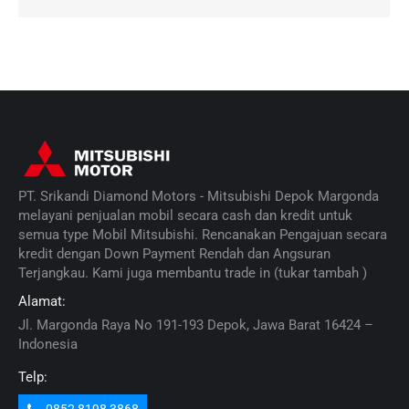
PT. Srikandi Diamond Motors - Mitsubishi Depok Margonda
melayani penjualan mobil secara cash dan kredit untuk
semua type Mobil Mitsubishi. Rencanakan Pengajuan secara
kredit dengan Down Payment Rendah dan Angsuran
Terjangkau. Kami juga membantu trade in (tukar tambah )
Alamat:
Jl. Margonda Raya No 191-193 Depok, Jawa Barat 16424 –
Indonesia
Telp: